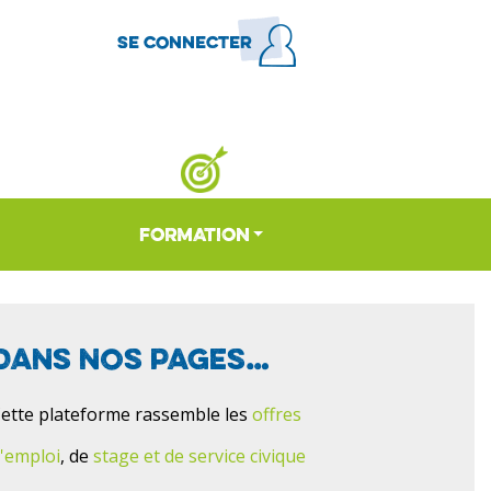
Se connecter
Menu
du
compte
de
l'utilisateur
FORMATION
Dans nos pages…
ette plateforme rassemble les
offres
'emploi
, de
stage et de service civique