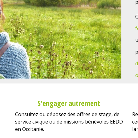
p
C
f
u
p
d
o
S'engager autrement
Consultez ou déposez des offres de stage, de
Re
service civique ou de missions bénévoles EEDD
ce
en Occitanie.
la