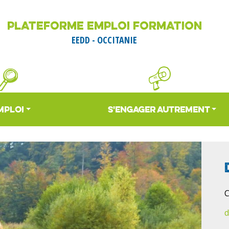
Aller
au
PLATEFORME EMPLOI FORMATION
contenu
EEDD - OCCITANIE
principal
MPLOI
S'ENGAGER AUTREMENT
C
d