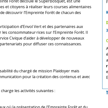
einte Forêt découle le SuperBosquet, est une
es et citoyens à réaliser leurs courses alimentaires
H
, de découvrir l’Empreinte Forêt de chacun des
D
articipation d’Envol Vert et des partenaires aux
3
les consommateur·rices sur l’Empreinte Forêt. Il
rvice Civique d’aider à développer de nouveaux
C
s partenariats pour diffuser ces connaissances.
A
é
nsabilité du chargé de mission Plaidoyer mais
e
mmunication pour la création des contenus et avec
E
charge les activités suivantes :
T
ux où la présentation de l’Empreinte Forêt et du