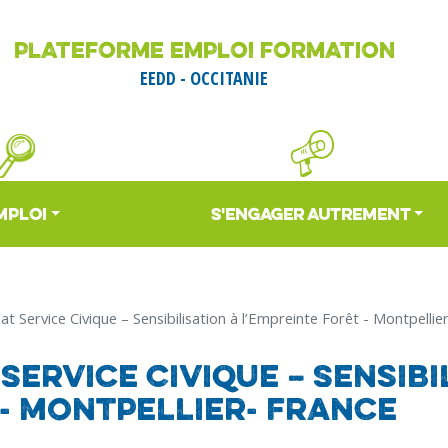
Aller
au
PLATEFORME EMPLOI FORMATION
contenu
EEDD - OCCITANIE
principal
MPLOI
S'ENGAGER AUTREMENT
at Service Civique – Sensibilisation à l’Empreinte Forêt - Montpellie
Service Civique – Sensibi
 - Montpellier- France