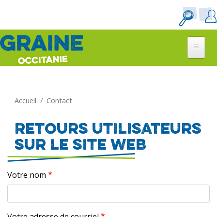
Aller
au
contenu
principal
Accueil
Contact
Retours utilisateurs
sur le site web
Votre nom
Votre adresse de courriel