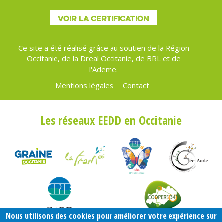
VOIR LA CERTIFICATION
Ce site a été réalisé grâce au soutien de la Région
Occitanie, de la Dreal Occitanie, de BRL et de
l'Ademe.
Mentions légales
Contact
Menu
Pied
Les réseaux EEDD en Occitanie
de
page
Nous utilisons des cookies pour améliorer votre expérience sur