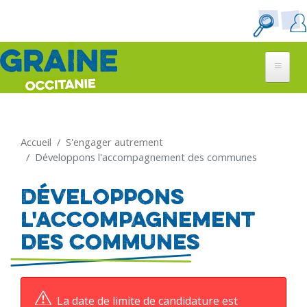
Aller
au
contenu
principal
Accueil
S'engager autrement
Développons l'accompagnement des communes
Développons
l'accompagnement
des communes
La date de limite de candidature est