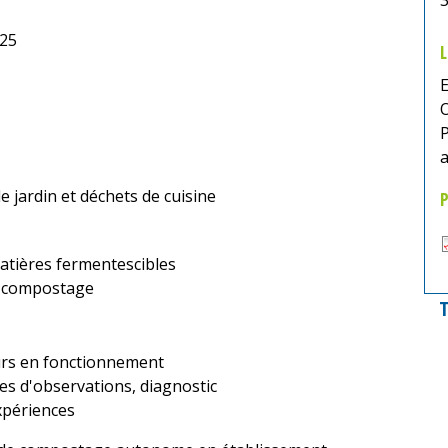
025
L
P
 jardin et déchets de cuisine
P
atières fermentescibles
u compostage
T
urs en fonctionnement
es d'observations, diagnostic
xpériences