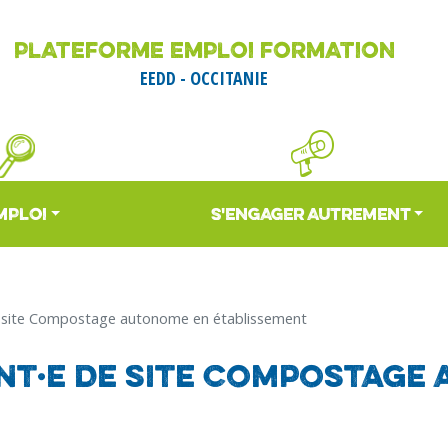
Aller
au
PLATEFORME EMPLOI FORMATION
contenu
EEDD - OCCITANIE
principal
MPLOI
S'ENGAGER AUTREMENT
e site Compostage autonome en établissement
nt·e de site Compostage