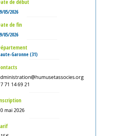
ate de début
9/05/2026
ate de fin
9/05/2026
Département
aute-Garonne (31)
Contacts
administration@humusetassocies.org
7 71 14 69 21
nscription
20 mai 2026
arif
315€