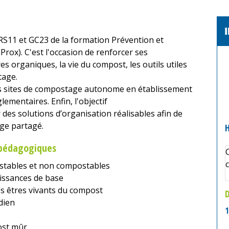
S11 et GC23 de la formation Prévention et
rox). C'est l'occasion de renforcer ses
s organiques, la vie du compost, les outils utiles
tage.
es sites de compostage autonome en établissement
lementaires. Enfin, l'objectif
r des solutions d’organisation réalisables afin de
age partagé.
s pédagogiques
c
postables et non compostables
issances de base
es êtres vivants du compost
dien
1
ost mûr