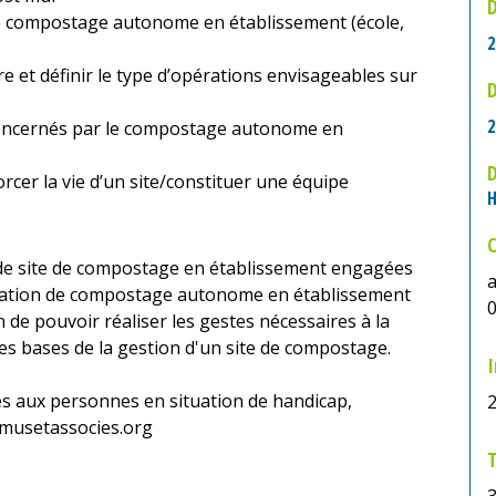
D
 compostage autonome en établissement (école,
2
ire et définir le type d’opérations envisageables sur
D
2
 concernés par le compostage autonome en
rcer la vie d’un site/constituer une équipe
H
 de site de compostage en établissement engagées
ration de compostage autonome en établissement
0
 de pouvoir réaliser les gestes nécessaires à la
es bases de la gestion d'un site de compostage.
I
cès aux personnes en situation de handicap,
umusetassocies.org
T